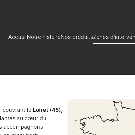
Accueil
Notre histoire
Nos produits
Zones d'interven
r couvrant le
Loiret (45),
antés au cœur du
us accompagnons