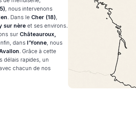
ts de menuiserie,
45)
, nous intervenons
ien
. Dans le
Cher (18)
,
 sur nère
et ses environs.
ions sur
Châteauroux,
Enfin, dans
l’Yonne
, nous
Avallon
. Grâce à cette
 délais rapides, un
e avec chacun de nos