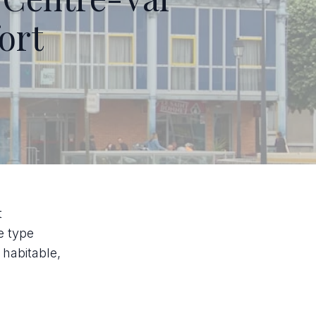
ort
t
e type
habitable,