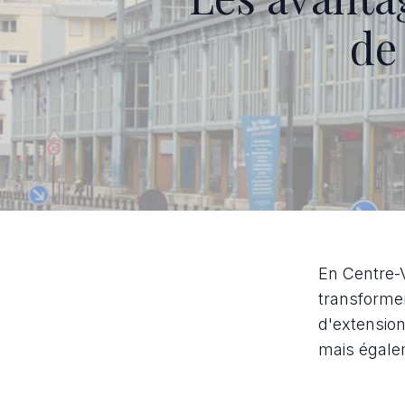
de
En Centre-V
transformer
d'extensio
mais égalem