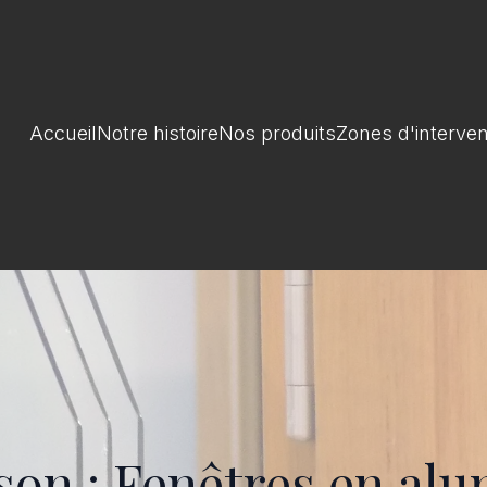
Accueil
Notre histoire
Nos produits
Zones d'interven
on : Fenêtres en alu