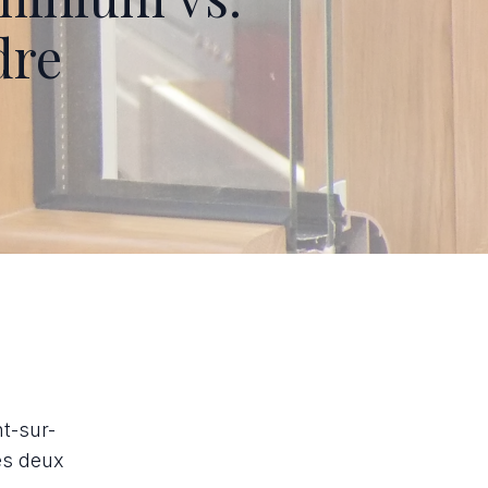
dre
nt-sur-
Ces deux