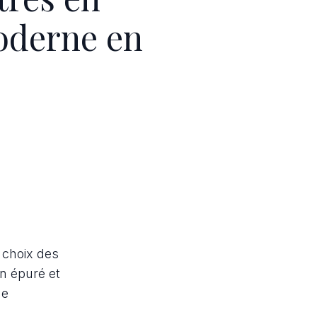
oderne en
 choix des
n épuré et
ue